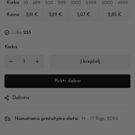
Kiekis
10 - 499
500 - 999
1000 - 2999
3000 - 4999
Kaina
3,51
€
3,29
€
3,07
€
2,85
€
Liko
253
Kiekis
Į krepšelį
Pirkti dabar
Dalintis
Numatoma pristatymo data:
14 - 17 Rgp, 2026