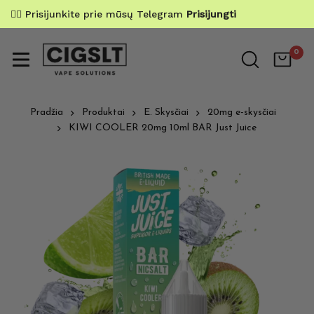
✌🏼 Prisijunkite prie mūsų Telegram
Prisijungti
0
Pradžia
Produktai
E. Skysčiai
20mg e-skysčiai
KIWI COOLER 20mg 10ml BAR Just Juice