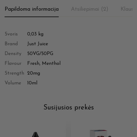
Papildoma informacija
Atsiliepimai (2)
Klausi
Svoris
0,03 kg
Brand
Just Juice
Density
50VG/50PG
Flavour
Fresh, Menthol
Strength
20mg
Volume
10ml
Susijusios prekės