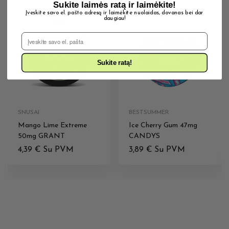
Sukite laimės ratą ir laimėkite!
Įveskite savo el. pašto adresą ir laimėkite nuolaidas, dovanas bei dar
daugiau!
IŠPARDUOTA
IŠPARDUOTA
El. Pašto adresas
Sukite ratą!
SNUSAI
BESTSUMMER
Mango Lime Extreme
Ice Cherry Gum 47mg
50mg GRANT
CANDYS
4,39
€
Su PVM
3,89
€
Su PVM