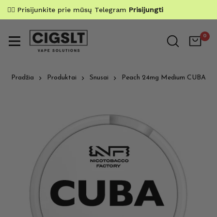
✌🏼 Prisijunkite prie mūsų Telegram
Prisijungti
0
Pradžia
Produktai
Snusai
Peach 24mg Medium CUBA