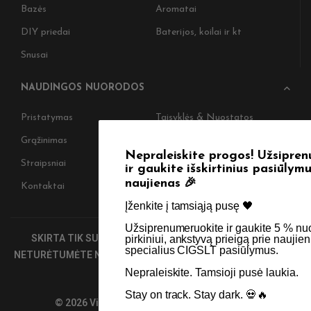
Bazės
Aromatai
DIY priedai
Baterijos, koilai ir kt
Snusai
NAUDINGOS NUORODOS
Pristatymas
Taisyklės & Nuostatos
Grąžinimas
Privatumo politika
Nepraleiskite progos! Užsiprenumeruokite
Straipsniai
Apie Mus
ir gaukite išskirtinius pasiūlymus bei
naujienas 🎉
Kontaktai
Didmenos užklausos
Įženkite į tamsiąją pusę 🖤 ​
Užsiprenumeruokite ir gaukite 5 % nuolaidą kitam
SKIRTA TIK SUAUGUSIEMS NIKOTINO VARTOTOJAMS.
pirkiniui, ankstyvą prieigą prie naujienų bei
specialius CIGSLT pasiūlymus. ​
NETURĖTUMĖTE NAUDOTI ŠIŲ PRODUKTŲ, JEI NEVARTOJATE
NIKOTINO.
Nepraleiskite. Tamsioji pusė laukia.
Stay on track. Stay dark. 💀🔥
© 2026 Visos teisės saugomos - CigsLT.app