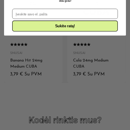
daugiau!
El. Pašto adresas
Sukite ratą!
SNUSAI
SNUSAI
Banana Hit 24mg
Cola 24mg Medium
Medium CUBA
CUBA
3,79
€
Su PVM
3,79
€
Su PVM
Kodėl rinktis mus?