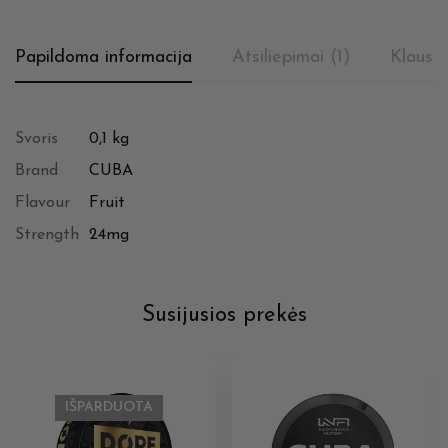
Papildoma informacija
Atsiliepimai (1)
Klausi
Svoris
0,1 kg
Brand
CUBA
Flavour
Fruit
Strength
24mg
Susijusios prekės
IŠPARDUOTA