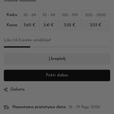
Kiekinė nuolaida
Kiekis
30 - 69
70 - 99
100 - 199
200 - 5000
Kaina
3,60
€
3,41
€
3,22
€
3,03
€
Liko tik
1
prekė sandėlyje!
Į krepšelį
Pirkti dabar
Dalintis
Numatoma pristatymo data:
16 - 19 Rgp, 2026