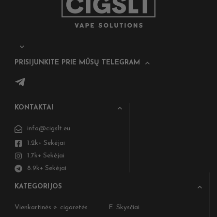
PRISIJUNKITE PRIE MŪSŲ TELEGRAM
KONTAKTAI
info@cigslt.eu
1.2k+ Sekėjai
1.7k+ Sekėjai
8.9k+ Sekėjai
KATEGORIJOS
Vienkartinės e. cigaretės
E. Skysčiai