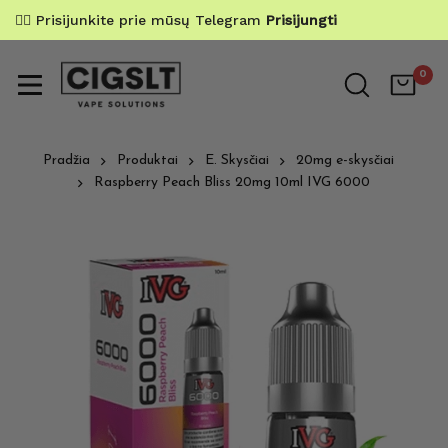
✌🏼 Prisijunkite prie mūsų Telegram
Prisijungti
0
Pradžia
Produktai
E. Skysčiai
20mg e-skysčiai
Raspberry Peach Bliss 20mg 10ml IVG 6000