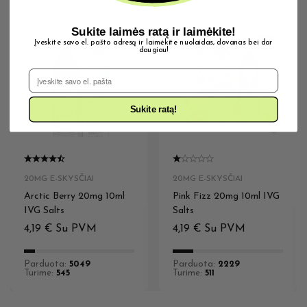
Sukite laimės ratą ir laimėkite!
Įveskite savo el. pašto adresą ir laimėkite nuolaidas, dovanas bei dar
daugiau!
El. Pašto adresas
Sukite ratą!
20MG E-SKYSČIAI
20MG E-SKYSČIAI
Arctic Berry 20mg 10ml
Pink Fizz 20mg 10ml IVG
IVG Salts
Salts
4,19
€
Su PVM
4,19
€
Su PVM
Parduota:
5049
Parduota:
2229
Turime:
545
Turime:
511