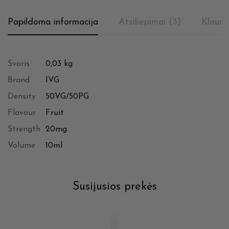
Papildoma informacija
Atsiliepimai (3)
Klausi
Svoris
0,03 kg
Brand
IVG
Density
50VG/50PG
Flavour
Fruit
Strength
20mg
Volume
10ml
Susijusios prekės