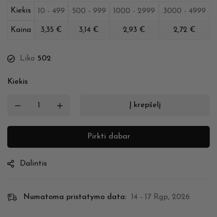
Kiekis
10 - 499
500 - 999
1000 - 2999
3000 - 4999
Kaina
3,35
€
3,14
€
2,93
€
2,72
€
Liko
502
Kiekis
Į krepšelį
Pirkti dabar
Dalintis
Numatoma pristatymo data:
14 - 17 Rgp, 2026