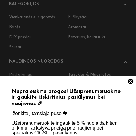
KATEGORIJOS
Vienkartinės e. cigaretės
E. Skysčiai
Bazės
Aromatai
DIY priedai
Baterijos, koilai ir kt
Snusai
NAUDINGOS NUORODOS
Pristatymas
Taisyklės & Nuostatos
Grąžinimas
Privatumo politika
Nepraleiskite progos! Užsiprenumeruokite
Straipsniai
Apie Mus
ir gaukite išskirtinius pasiūlymus bei
naujienas 🎉
Kontaktai
Didmenos užklausos
Įženkite į tamsiąją pusę 🖤 ​
Užsiprenumeruokite ir gaukite 5 % nuolaidą kitam
SKIRTA TIK SUAUGUSIEMS NIKOTINO VARTOTOJAMS.
pirkiniui, ankstyvą prieigą prie naujienų bei
specialius CIGSLT pasiūlymus. ​
NETURĖTUMĖTE NAUDOTI ŠIŲ PRODUKTŲ, JEI NEVARTOJATE