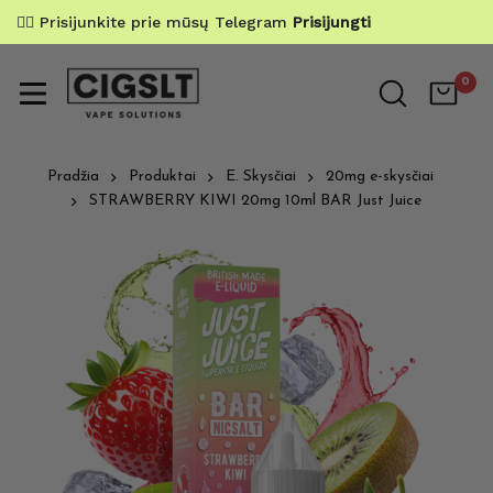
✌🏼 Prisijunkite prie mūsų Telegram
Prisijungti
0
Pradžia
Produktai
E. Skysčiai
20mg e-skysčiai
STRAWBERRY KIWI 20mg 10ml BAR Just Juice