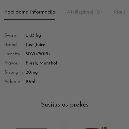
Papildoma informacija
Atsiliepimai (2)
Klausi
Svoris
0,03 kg
Brand
Just Juice
Density
50VG/50PG
Flavour
Fresh, Menthol
Strength
20mg
Volume
10ml
Susijusios prekės