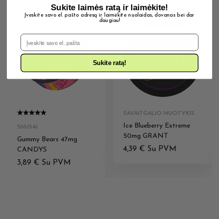
Sukite laimės ratą ir laimėkite!
Įveskite savo el. pašto adresą ir laimėkite nuolaidas, dovanas bei dar
daugiau!
IŠPARDUOTA
IŠPARDUOTA
El. Pašto adresas
Sukite ratą!
SAVAITGALIO NUOTYKIS
Ice Blueberry Extreme
SNUSAI
50mg GRANT
Gummy Bears 47mg
4,39
€
Su PVM
CANDYS
3,89
€
Su PVM