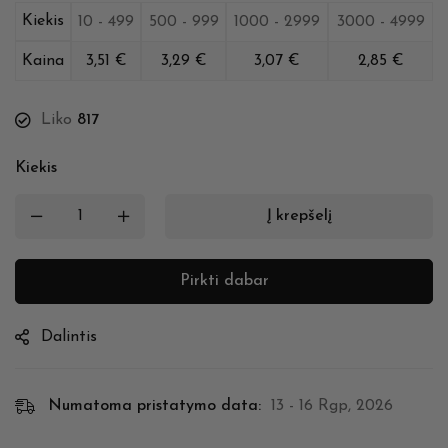
Kiekis
10 - 499
500 - 999
1000 - 2999
3000 - 4999
Kaina
3,51
€
3,29
€
3,07
€
2,85
€
Liko
817
Kiekis
Į krepšelį
Pirkti dabar
Dalintis
Numatoma pristatymo data:
13 - 16 Rgp, 2026