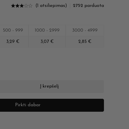
(1 atsiliepimas)
2752
parduota
500 - 999
1000 - 2999
3000 - 4999
3,29
€
3,07
€
2,85
€
Į krepšelį
Pirkti dabar