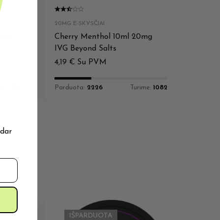
20MG E-SKYSČIAI
20mg
Cherry Menthol 10ml 20mg
IVG Beyond Salts
4,19
€
Su PVM
ime:
159
Parduota:
2226
Turime:
1082
 dar
IŠPARDUOTA