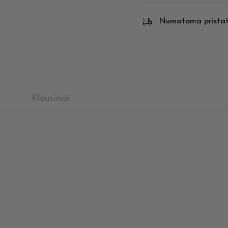
Numatoma prista
Klausimai