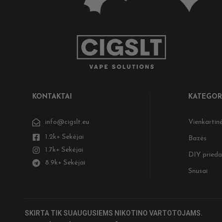
KONTAKTAI
KATEGOR
info@cigslt.eu
Vienkartinė
1.2k+ Sekėjai
Bazės
1.7k+ Sekėjai
DIY prieda
8.9k+ Sekėjai
Snusai
SKIRTA TIK SUAUGUSIEMS NIKOTINO VARTOTOJAMS.