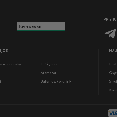
PRISIJ
IJOS
NAU
s e. cigaretės
E. Skysčiai
Pris
Aromatai
Grąž
i
Baterijos, koilai ir kt
Strai
Kont