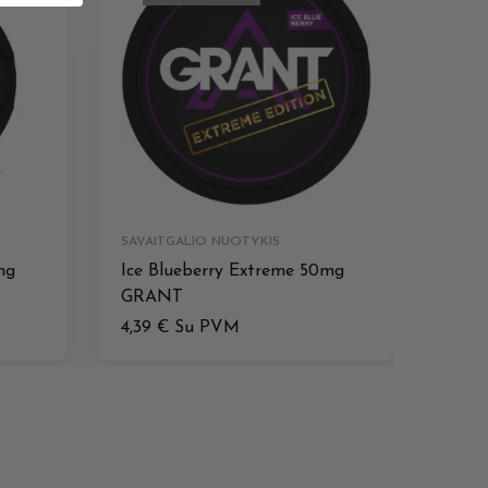
SAVAITGALIO NUOTYKIS
mg
Ice Blueberry Extreme 50mg
GRANT
4,39
€
Su PVM