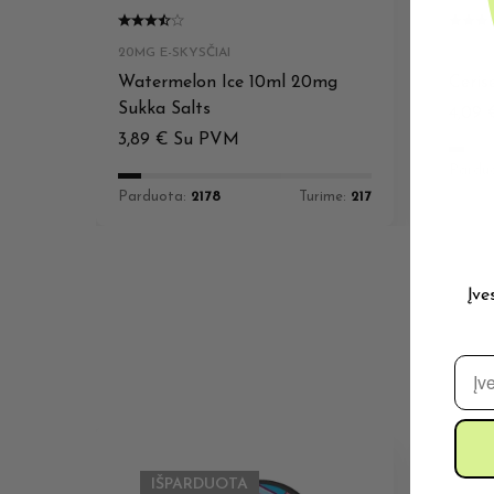
20MG E-SKYSČIAI
20MG E
Watermelon Ice 10ml 20mg
Ceris
Sukka Salts
4,09
3,89
€
Su PVM
Pardu
Parduota:
2178
Turime:
217
Įve
El. 
IŠPARDUOTA
I