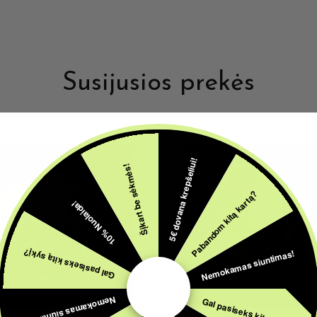
Susijusios prekės
5€ dovana krepšeliui!
Šįkart be sėkmės!
Pabandom kitą kartą?
10% Nuolaida!
Nemokamas siuntimas!
Gal pasiseks kitą sykį?
Nemokamas siuntimas!
Gal pasiseks kitą sykį?