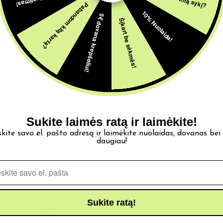
Pabandom kitą kartą?
10% Nuolaida!
5€ dovana krepšeliui!
Šįkart be sėkmės!
-SKYSČIAI
20MG E-SKYSČIAI
e Glacee 20mg 10ml Pulp
Fleur De Cactus Givree 
10ml Pulp
€
Su PVM
4,09
€
Su PVM
ota:
2609
Turime:
165
Parduota:
2661
Tur
Sukite laimės ratą ir laimėkite!
skite savo el. pašto adresą ir laimėkite nuolaidas, dovanas bei
daugiau!
Galbūt patiks ir šios prekės
Pašto adresas
Sukite ratą!
ŠPARDUOTA
IŠPARDUOTA