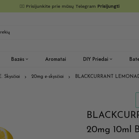
✌🏼 Prisijunkite prie mūsų Telegram
Prisijungti
Bazės
Aromatai
DIY Priedai
Bate
E. Skysčiai
20mg e-skysčiai
BLACKCURRANT LEMONADE 2
BLACKCUR
20mg 10ml B