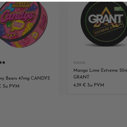
SNUSAI
Mango Lime Extreme 50
I
GRANT
y Bears 47mg CANDYS
4,39
€
Su PVM
€
Su PVM