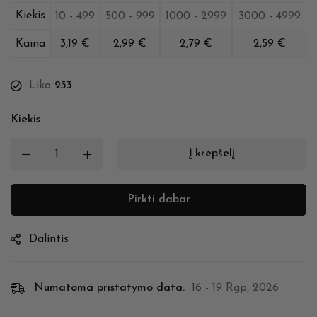
Kiekis
10 - 499
500 - 999
1000 - 2999
3000 - 4999
Kaina
3,19
€
2,99
€
2,79
€
2,59
€
Liko
233
Kiekis
Į krepšelį
Pirkti dabar
Dalintis
Numatoma pristatymo data:
16 - 19 Rgp, 2026