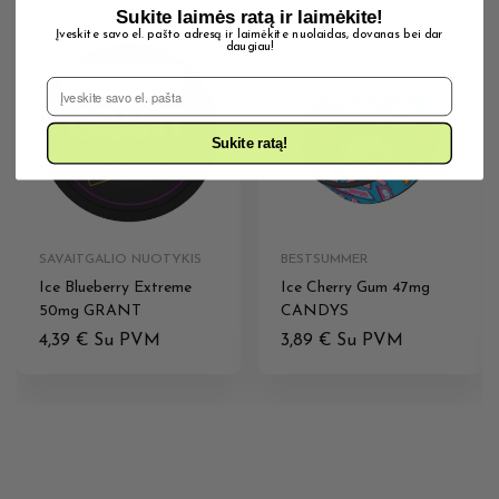
Sukite laimės ratą ir laimėkite!
Įveskite savo el. pašto adresą ir laimėkite nuolaidas, dovanas bei dar
daugiau!
IŠPARDUOTA
IŠPARDUOTA
El. Pašto adresas
Sukite ratą!
SAVAITGALIO NUOTYKIS
BESTSUMMER
Ice Blueberry Extreme
Ice Cherry Gum 47mg
50mg GRANT
CANDYS
4,39
€
Su PVM
3,89
€
Su PVM