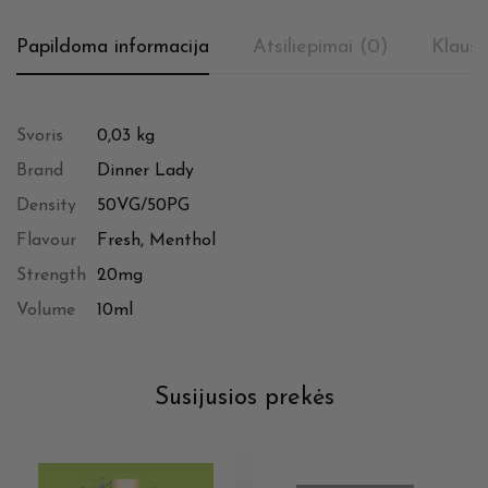
Papildoma informacija
Atsiliepimai (0)
Klausi
Svoris
0,03 kg
Brand
Dinner Lady
Density
50VG/50PG
Flavour
Fresh, Menthol
Strength
20mg
Volume
10ml
Susijusios prekės