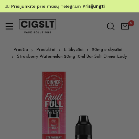
✌🏼 Prisijunkite prie mūsų Telegram
Prisijungti
0
Pradžia
Produktai
E. Skysčiai
20mg e-skysčiai
Strawberry Watermelon 20mg 10ml Bar Salt Dinner Lady