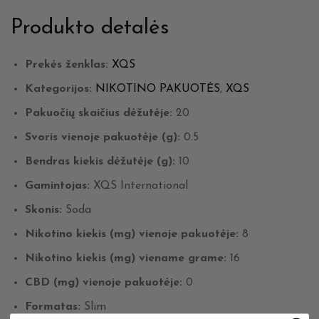
Produkto detalės
Prekės ženklas:
XQS
Kategorijos:
NIKOTINO PAKUOTĖS
,
XQS
Pakuočių skaičius dėžutėje:
20
Svoris vienoje pakuotėje (g):
0.5
Bendras kiekis dėžutėje (g):
10
Gamintojas:
XQS International
Skonis:
Soda
Nikotino kiekis (mg) vienoje pakuotėje:
8
Nikotino kiekis (mg) viename grame:
16
CBD (mg) vienoje pakuotėje:
0
Formatas:
Slim