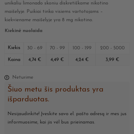
unikaliu limonado skoniu diskretiškame nikotino
maišelyje. Puikiai tinka visiems vartotojams –
kiekviename maišelyje yra 8 mg nikotino.
Kiekinė nuolaida
Kiekis
30 - 69
70 - 99
100 - 199
200 - 5000
Kaina
4,74
€
4,49
€
4,24
€
3,99
€
Neturime
Šiuo metu šis produktas yra
išparduotas.
Nesijaudinkite! Įveskite savo el. pašto adresą ir mes jus
informuosime, kai jis vėl bus prieinamas.