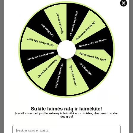
Stiprumas:
Normal
5€ dovana krepšeliui!
Šįkart be sėkmės!
Produkto tipas:
Nikotino pakuotės
Pabandom kitą kartą?
10% Nuolaida!
Filtruoti pagal skonį:
Candy
Filtruoti pagal stiprumą:
Strong
Nemokamas siuntimas!
Gal pasiseks kitą sykį?
Nemokamas siuntimas!
Gal pasiseks kitą sykį?
Pabandom kitą kartą?
Susijusios prekės
10% Nuolaida!
5€ dovana krepšeliui!
Šįkart be sėkmės!
Sukite laimės ratą ir laimėkite!
Įveskite savo el. pašto adresą ir laimėkite nuolaidas, dovanas bei dar
daugiau!
El. Pašto adresas