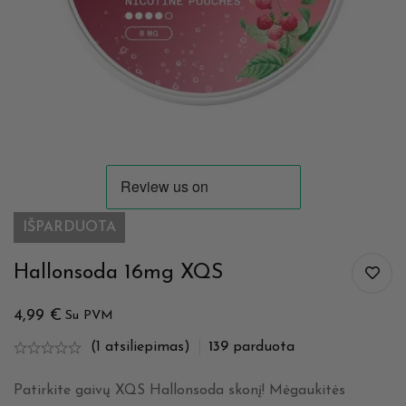
IŠPARDUOTA
Hallonsoda 16mg XQS
4,99
€
Su PVM
(1 atsiliepimas)
139
parduota
Patirkite gaivų XQS Hallonsoda skonį! Mėgaukitės