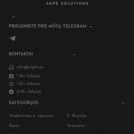
PRISIJUNKITE PRIE MŪSŲ TELEGRAM
KONTAKTAI
info@cigslt.eu
1.2k+ Sekėjai
1.7k+ Sekėjai
8.9k+ Sekėjai
KATEGORIJOS
Vienkartinės e. cigaretės
E. Skysčiai
Bazės
Aromatai