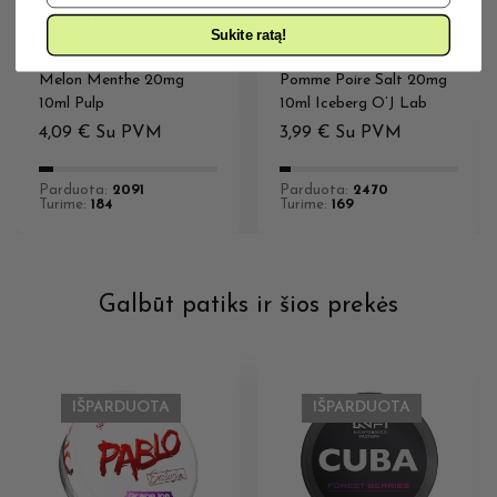
Sukite ratą!
20MG E-SKYSČIAI
20MG E-SKYSČIAI
Melon Menthe 20mg
Pomme Poire Salt 20mg
10ml Pulp
10ml Iceberg O’J Lab
4,09
€
Su PVM
3,99
€
Su PVM
Parduota:
2091
Parduota:
2470
Turime:
184
Turime:
169
Galbūt patiks ir šios prekės
IŠPARDUOTA
IŠPARDUOTA