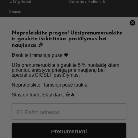
DIY priedai
Baterijos, koilai ir kt
Snusai
NAUDINGOS NUORODOS
Nepraleiskite progos! Užsiprenumeruokite
ir gaukite išskirtinius pasiūlymus bei
Pristatymas
Taisyklės & Nuostatos
naujienas 🎉
Grąžinimas
Privatumo politika
Įženkite į tamsiąją pusę 🖤 ​
Straipsniai
Apie Mus
Užsiprenumeruokite ir gaukite 5 % nuolaidą kitam
pirkiniui, ankstyvą prieigą prie naujienų bei
Kontaktai
Didmenos užklausos
specialius CIGSLT pasiūlymus. ​
Nepraleiskite. Tamsioji pusė laukia.
SKIRTA TIK SUAUGUSIEMS NIKOTINO VARTOTOJAMS.
Stay on track. Stay dark. 💀🔥
NETURĖTUMĖTE NAUDOTI ŠIŲ PRODUKTŲ, JEI NEVARTOJATE
NIKOTINO.
© 2026 Visos teisės saugomos - CigsLT.app
Prenumeruoti