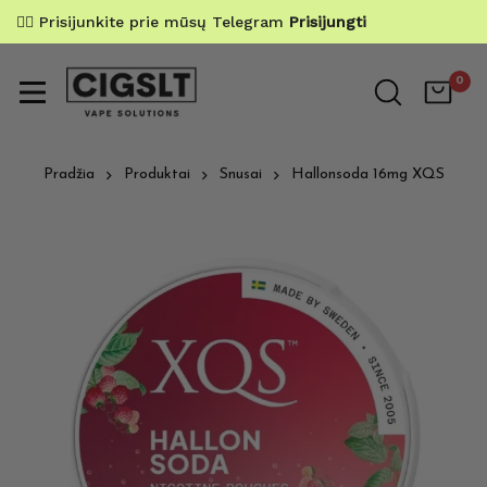
✌🏼 Prisijunkite prie mūsų Telegram
Prisijungti
0
Pradžia
Produktai
Snusai
Hallonsoda 16mg XQS